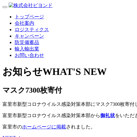
トップページ
会社案内
ロジスティクス
キャンペーン
防災備蓄品
輸入輸出業
お問い合わせ
お知らせ
WHAT'S NEW
マスク7300枚寄付
富里市新型コロナウイルス感染対策本部にマスク7300枚寄付
富里市新型コロナウイルス感染対策本部から
御礼状
をいただ
富里市の
ホームページに掲載
されました。